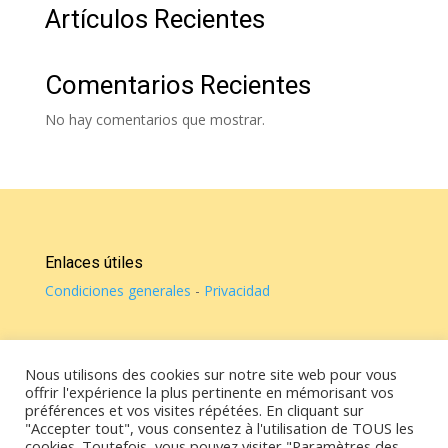
Artículos Recientes
Comentarios Recientes
No hay comentarios que mostrar.
Enlaces útiles
Condiciones generales
-
Privacidad
© Casa de Vicky 2022 - Todos los derechos reservados
Nous utilisons des cookies sur notre site web pour vous
offrir l'expérience la plus pertinente en mémorisant vos
Contacte
préférences et vos visites répétées. En cliquant sur
Vicky : Bélgica
+32 (0)470 17 19 44 / España +34 640
"Accepter tout", vous consentez à l'utilisation de TOUS les
763 685
cookies. Toutefois, vous pouvez visiter "Paramètres des